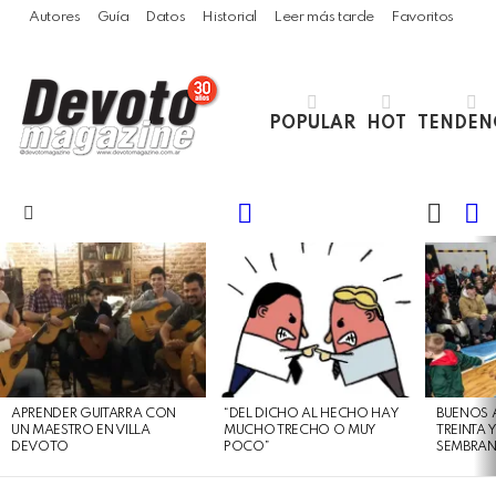
Autores
Guía
Datos
Historial
Leer más tarde
Favoritos
POPULAR
HOT
TENDEN
LOGIN
B
SWITC
SKIN
Menu
LATEST
STORIES
APRENDER GUITARRA CON
“DEL DICHO AL HECHO HAY
BUENOS 
UN MAESTRO EN VILLA
MUCHO TRECHO O MUY
TREINTA 
DEVOTO
POCO”
SEMBRAN