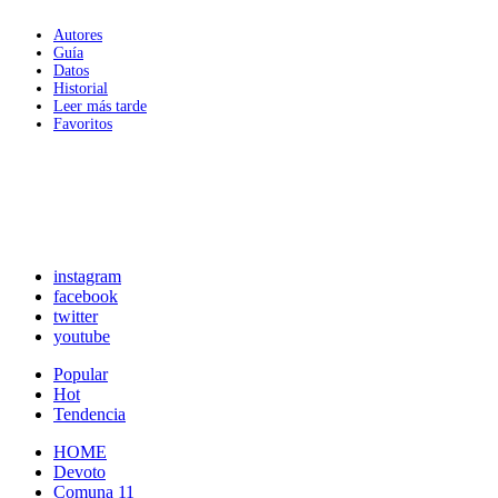
Autores
Guía
Datos
Historial
Leer más tarde
Favoritos
instagram
facebook
twitter
youtube
Popular
Hot
Tendencia
HOME
Devoto
Comuna 11