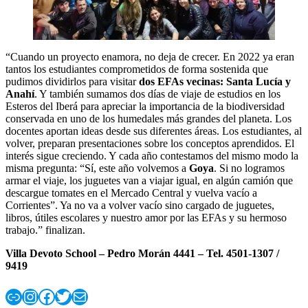
“Cuando un proyecto enamora, no deja de crecer. En 2022 ya eran
tantos los estudiantes comprometidos de forma sostenida que
pudimos dividirlos para visitar
dos EFAs vecinas: Santa Lucía y
Anahí
. Y también sumamos dos días de viaje de estudios en los
Esteros del Iberá para apreciar la importancia de la biodiversidad
conservada en uno de los humedales más grandes del planeta. Los
docentes aportan ideas desde sus diferentes áreas. Los estudiantes, al
volver, preparan presentaciones sobre los conceptos aprendidos. El
interés sigue creciendo. Y cada año contestamos del mismo modo la
misma pregunta: “Sí, este año volvemos a
Goya
. Si no logramos
armar el viaje, los juguetes van a viajar igual, en algún camión que
descargue tomates en el Mercado Central y vuelva vacío a
Corrientes”. Ya no va a volver vacío sino cargado de juguetes,
libros, útiles escolares y nuestro amor por las EFAs y su hermoso
trabajo.” finalizan.
Villa Devoto School – Pedro Morán 4441 – Tel. 4501-1307 /
9419
Enlace
Instagram
Facebook
Twitter
Correo electrónico