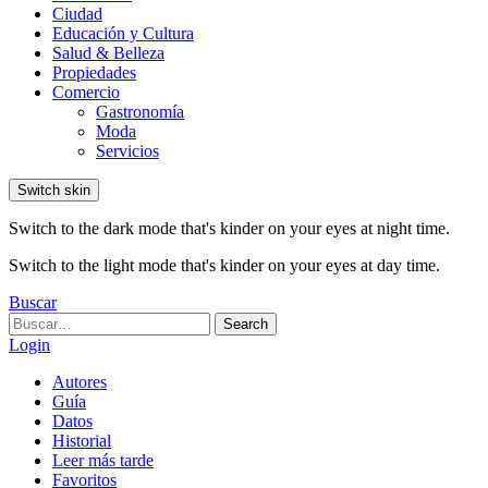
Ciudad
Educación y Cultura
Salud & Belleza
Propiedades
Comercio
Gastronomía
Moda
Servicios
Switch skin
Switch to the dark mode that's kinder on your eyes at night time.
Switch to the light mode that's kinder on your eyes at day time.
Buscar
Search
Search
for:
Login
Autores
Guía
Datos
Historial
Leer más tarde
Favoritos