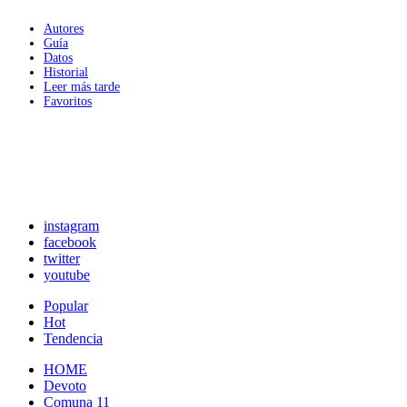
Autores
Guía
Datos
Historial
Leer más tarde
Favoritos
instagram
facebook
twitter
youtube
Popular
Hot
Tendencia
HOME
Devoto
Comuna 11