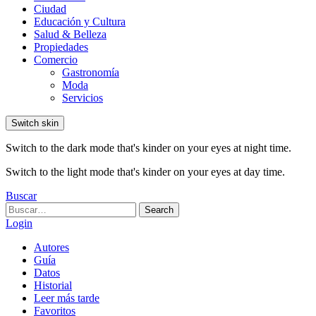
Ciudad
Educación y Cultura
Salud & Belleza
Propiedades
Comercio
Gastronomía
Moda
Servicios
Switch skin
Switch to the dark mode that's kinder on your eyes at night time.
Switch to the light mode that's kinder on your eyes at day time.
Buscar
Search
Search
for:
Login
Autores
Guía
Datos
Historial
Leer más tarde
Favoritos