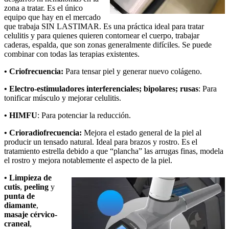
zona a tratar. Es el único
equipo que hay en el mercado
que trabaja SIN LASTIMAR. Es una práctica ideal para tratar
celulitis y para quienes quieren contornear el cuerpo, trabajar
caderas, espalda, que son zonas generalmente difíciles. Se puede
combinar con todas las terapias existentes.
• Criofrecuencia:
Para tensar piel y generar nuevo colágeno.
• Electro-estimuladores interferenciales; bipolares; rusas
:
Para
tonificar músculo y mejorar celulitis.
• HIMFU
:
Para potenciar la reducción.
• Crioradiofrecuencia:
Mejora el estado general de la piel al
producir un tensado natural. Ideal para brazos y rostro. Es el
tratamiento estrella debido a que “plancha” las arrugas finas, modela
el rostro y mejora notablemente el aspecto de la piel.
• Limpieza de
cutis
,
peeling
y
punta de
diamante
,
masaje cérvico-
craneal
,