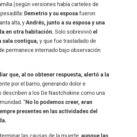
familia (según versiones había carteles de
 pesadilla:
Demetrio y su esposa
fueron
nta alta, y
Andrés, junto a su esposa y una
da en otra habitación.
Solo sobrevivió
el
a sala contigua,
y que fue trasladado de
nde permanece internado bajo observación
iar que, al no obtener respuesta, alertó a la
nte por el barrio, generando dolor e
es describen a los De Nastchokine como una
omunidad. “
No lo podemos creer, eran
empre presentes en las actividades del
da.
eterminar las causas de la muerte,
aunque las