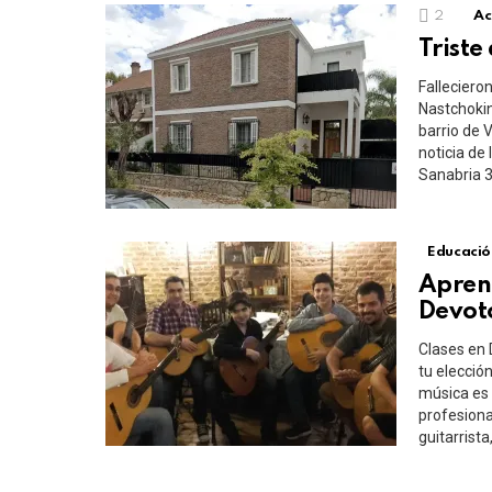
2
Ac
Triste
Falleciero
Nastchokin
barrio de V
noticia de 
Sanabria 3
Educació
Aprend
Devot
Clases en 
tu elección
música es 
profesiona
guitarrist