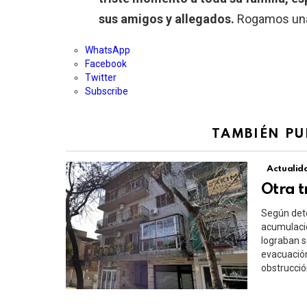
sus amigos y allegados.
Rogamos una
WhatsApp
Facebook
Twitter
Subscribe
TAMBIÉN PU
Actualid
Otra 
Según dete
acumulació
lograban s
evacuación
obstrucció