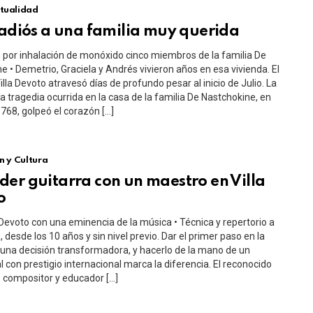
tualidad
 adiós a una familia muy querida
n por inhalación de monóxido cinco miembros de la familia De
e • Demetrio, Graciela y Andrés vivieron años en esa vivienda. El
illa Devoto atravesó días de profundo pesar al inicio de Julio. La
la tragedia ocurrida en la casa de la familia De Nastchokine, en
768, golpeó el corazón […]
n y Cultura
er guitarra con un maestro en Villa
o
Devoto con una eminencia de la música • Técnica y repertorio a
, desde los 10 años y sin nivel previo. Dar el primer paso en la
una decisión transformadora, y hacerlo de la mano de un
l con prestigio internacional marca la diferencia. El reconocido
a, compositor y educador […]