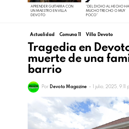
de
APRENDER GUITARRA CON
“DEL DICHO AL HECHO H
agosto
UN MAESTRO EN VILLA
MUCHO TRECHO O MUY
DEVOTO
POCO”
de
2026
Actualidad
Comuna 11
Villa Devoto
Tragedia en Devoto
muerte de una famil
barrio
Por
Devoto Magazine
1 julio, 2025, 9:11