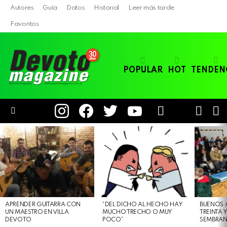
Autores
Guía
Datos
Historial
Leer más tarde
Favoritos
POPULAR
HOT
TENDEN
instagram
facebook
twitter
youtube
LOGIN
B
SWITC
SKIN
Menu
LATEST
STORIES
APRENDER GUITARRA CON
“DEL DICHO AL HECHO HAY
BUENOS 
UN MAESTRO EN VILLA
MUCHO TRECHO O MUY
TREINTA 
DEVOTO
POCO”
SEMBRAN