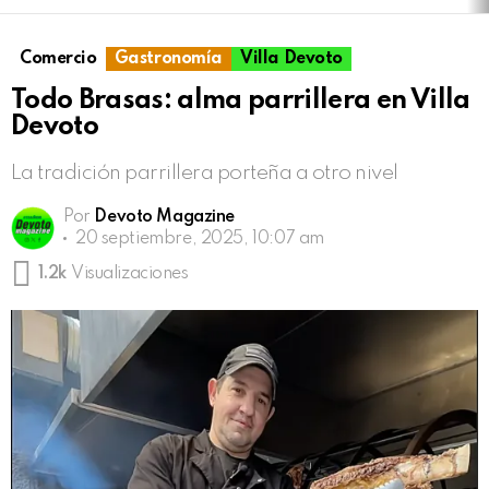
Comercio
Gastronomía
Villa Devoto
Todo Brasas: alma parrillera en Villa
Devoto
La tradición parrillera porteña a otro nivel
Por
Devoto Magazine
20 septiembre, 2025, 10:07 am
1.2k
Visualizaciones