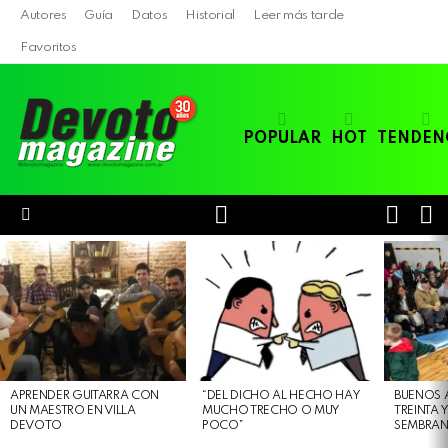
Autores
Guía
Datos
Historial
Leer más tarde
Favoritos
POPULAR
HOT
TENDEN
LOGIN
B
SWITC
SKIN
Menu
LATEST
STORIES
APRENDER GUITARRA CON
“DEL DICHO AL HECHO HAY
BUENOS 
UN MAESTRO EN VILLA
MUCHO TRECHO O MUY
TREINTA 
DEVOTO
POCO”
SEMBRAN