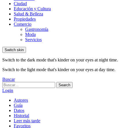
Ciudad
Educación y Cultura
Salud & Belleza
Propiedades
Comercio
Gastronomía
Moda
Servicios
Switch skin
Switch to the dark mode that's kinder on your eyes at night time.
Switch to the light mode that's kinder on your eyes at day time.
Buscar
Search
Search
for:
Login
Autores
Guía
Datos
Historial
Leer más tarde
Favoritos