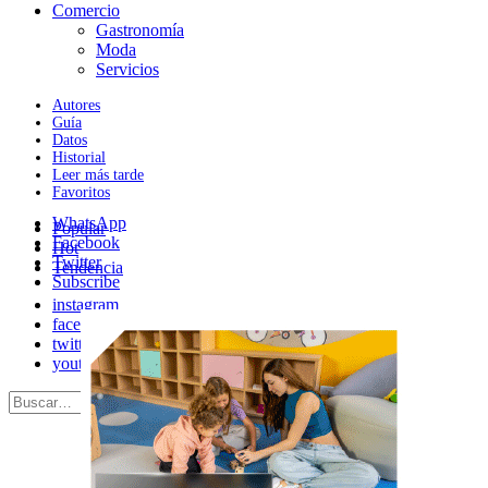
Comercio
Gastronomía
Moda
Servicios
Autores
Guía
Datos
Historial
Leer más tarde
Favoritos
WhatsApp
Popular
Facebook
Hot
Twitter
Tendencia
Subscribe
instagram
facebook
twitter
youtube
Search
Search
for: