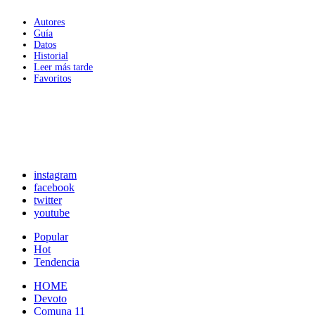
Autores
Guía
Datos
Historial
Leer más tarde
Favoritos
instagram
facebook
twitter
youtube
Popular
Hot
Tendencia
HOME
Devoto
Comuna 11