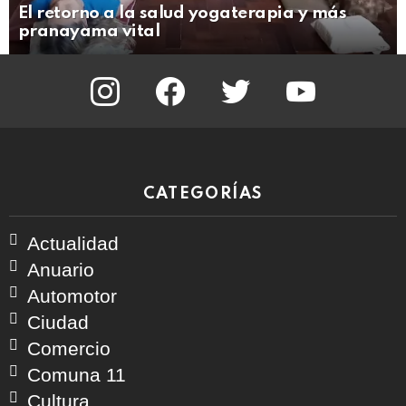
El retorno a la salud yogaterapia y más
pranayama vital
instagram
facebook
twitter
youtube
CATEGORÍAS
Actualidad
Anuario
Automotor
Ciudad
Comercio
Comuna 11
Cultura