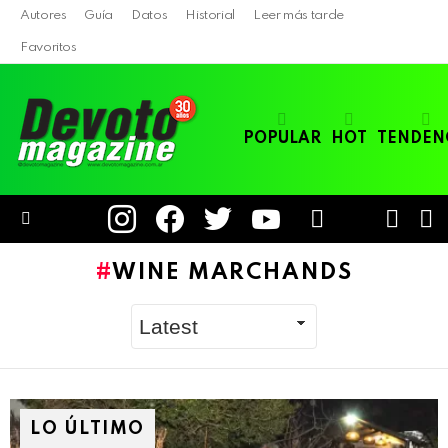
Autores
Guía
Datos
Historial
Leer más tarde
Favoritos
POPULAR
HOT
TENDEN
instagram
facebook
twitter
youtube
LOGIN
B
SWITC
SKIN
Menu
WINE MARCHANDS
LO ÚLTIMO