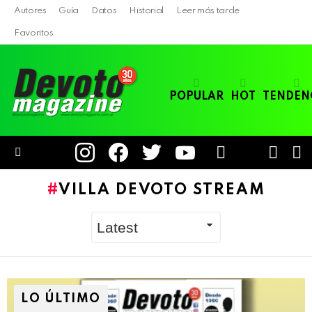
Autores
Guía
Datos
Historial
Leer más tarde
Favoritos
POPULAR
HOT
TENDEN
instagram
facebook
twitter
youtube
LOGIN
B
SWITC
SKIN
Menu
VILLA DEVOTO STREAM
LO ÚLTIMO