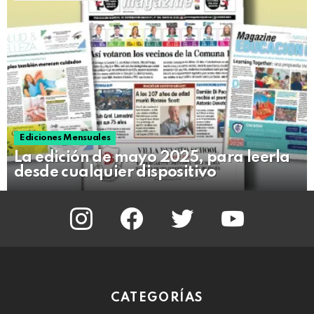
Ediciones Mensuales
La edición de mayo 2025, para leerla
desde cualquier dispositivo
instagram
facebook
twitter
youtube
CATEGORÍAS