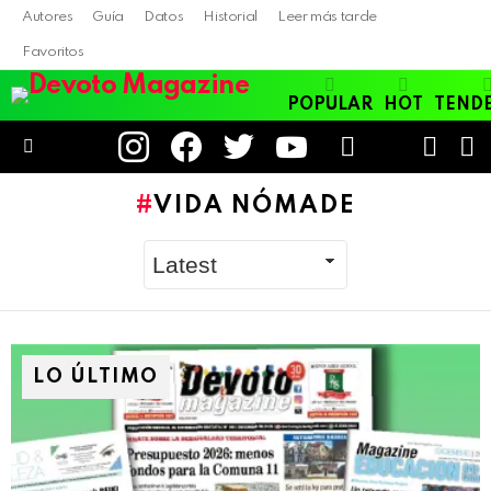
Autores
Guía
Datos
Historial
Leer más tarde
Favoritos
POPULAR
HOT
TEND
instagram
facebook
twitter
youtube
LOGIN
B
SWITC
SKIN
Menu
VIDA NÓMADE
LO ÚLTIMO