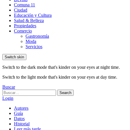
Comuna 11
Ciudad
Educación y Cultura
Salud & Belleza
Propiedades
Comercio
Gastronomía
Moda
Servicios
Switch skin
Switch to the dark mode that's kinder on your eyes at night time.
Switch to the light mode that's kinder on your eyes at day time.
Buscar
Search
Search
for:
Login
Autores
Guía
Datos
Historial
Leer más tarde