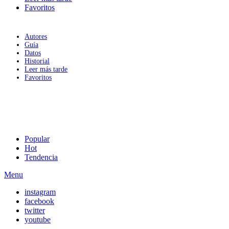
Favoritos
Autores
Guía
Datos
Historial
Leer más tarde
Favoritos
Popular
Hot
Tendencia
Menu
instagram
facebook
twitter
youtube