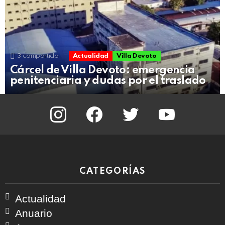
3
compartido
Actualidad
Villa Devoto
Cárcel de Villa Devoto: emergencia
penitenciaria y dudas por el traslado
instagram
facebook
twitter
youtube
CATEGORÍAS
Actualidad
Anuario