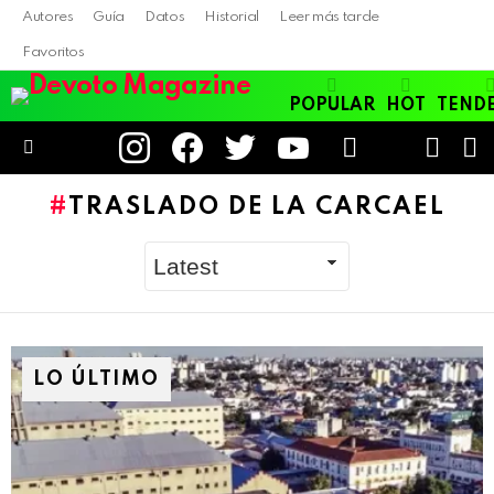
Autores
Guía
Datos
Historial
Leer más tarde
Favoritos
POPULAR
HOT
TEND
instagram
facebook
twitter
youtube
LOGIN
B
SWITC
SKIN
Menu
TRASLADO DE LA CARCAEL
LO ÚLTIMO