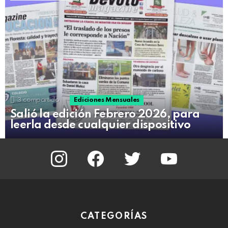
3
compartido
Ediciones Mensuales
Salió la edición Febrero 2026, para
leerla desde cualquier dispositivo
instagram
facebook
twitter
youtube
CATEGORÍAS