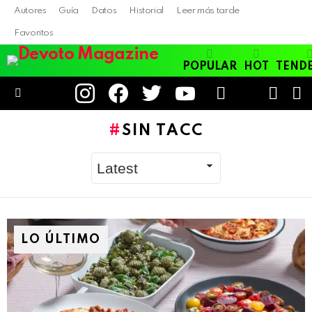
Autores
Guía
Datos
Historial
Leer más tarde
Favoritos
POPULAR
HOT
TEND
instagram
facebook
twitter
youtube
LOGIN
B
SWITC
SKIN
Menu
SIN TACC
LO ÚLTIMO