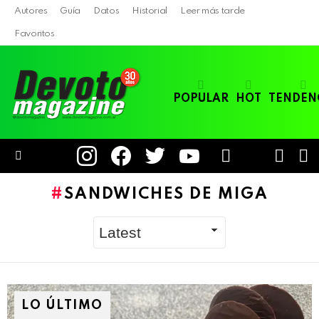
Autores
Guía
Datos
Historial
Leer más tarde
Favoritos
POPULAR
HOT
TENDEN
instagram
facebook
twitter
youtube
LOGIN
B
SWITC
SKIN
Menu
SANDWICHES DE MIGA
LO ÚLTIMO