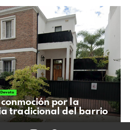
a Devoto
 conmoción por la
a tradicional del barrio
instagram
facebook
twitter
youtube