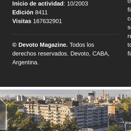
o
Inicio de actividad
: 10/2003
f
Edición
8411
c
Visitas
167632901
s
r
© Devoto Magazine.
Todos los
t
derechos reservados. Devoto, CABA,
f
Argentina.
A