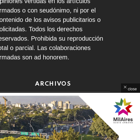
piniones vertidas en los artículos
irmados o con seudónimo, ni por el
ontenido de los avisos publicitarios o
olicitadas. Todos los derechos
eservados. Prohibida su reproducción
otal o parcial. Las colaboraciones
irmadas son ad honorem.
ARCHIVOS
close
rchivos
Home
Contacto
Política de Privacidad