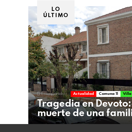
07
de
LO
agosto
ÚLTIMO
de
2026
1
compartido
Actualidad
Comuna 11
Vill
Tragedia en Devoto:
muerte de una famili