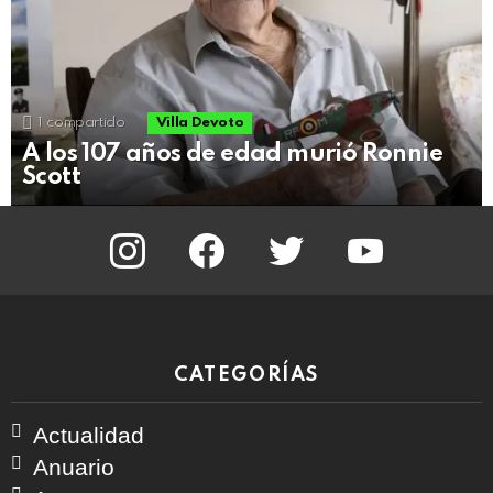
1
compartido
Villa Devoto
A los 107 años de edad murió Ronnie
Scott
instagram
facebook
twitter
youtube
CATEGORÍAS
Actualidad
Anuario