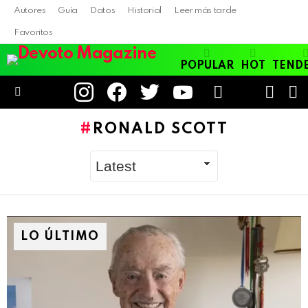
Autores
Guía
Datos
Historial
Leer más tarde
Favoritos
POPULAR
HOT
TEND
instagram
facebook
twitter
youtube
LOGIN
B
SWITC
SKIN
Menu
RONALD SCOTT
LO ÚLTIMO