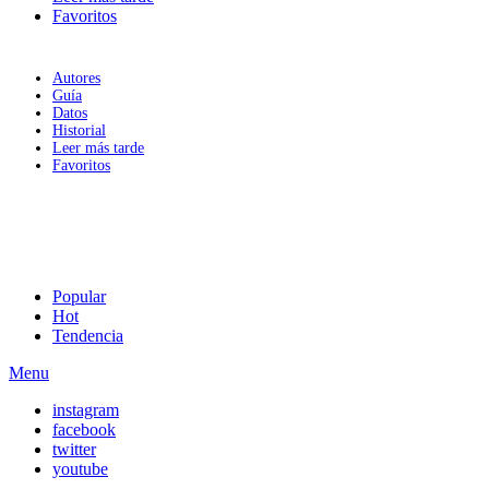
Favoritos
Autores
Guía
Datos
Historial
Leer más tarde
Favoritos
Popular
Hot
Tendencia
Menu
instagram
facebook
twitter
youtube