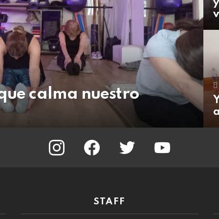
v
 que calma nuestro
Y
a
instagram
facebook
twitter
youtube
STAFF