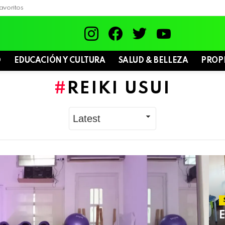
avoritos
instagram
facebook
twitter
youtube
D
EDUCACIÓN Y CULTURA
SALUD & BELLEZA
PROP
REIKI USUI
E