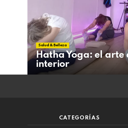
07
de
agosto
de
2026
Salud & Belleza
Hatha Yoga: el arte
interior
CATEGORÍAS