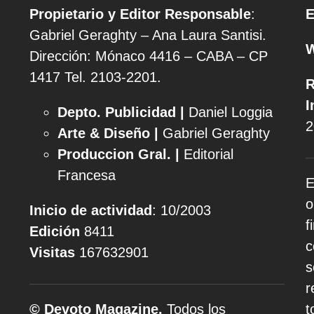
Propietario y Editor Responsable
:
E
Gabriel Geraghty – Ana Laura Santisi.
Dirección: Mónaco 4416 – CABA – CP
1417
Tel. 2103-2201.
R
I
Depto. Publicidad |
Daniel Loggia
2
Arte & Diseño |
Gabriel Geraghty
Produccion Gral. |
Editorial
Francesa
E
o
Inicio de actividad
: 10/2003
f
Edición
8411
c
Visitas
167632901
s
r
© Devoto Magazine.
Todos los
t