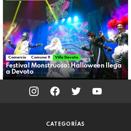
Comercio
Comuna 11
Villa Devoto
Festival Monstruoso: Halloween llega
a Devoto
instagram
facebook
twitter
youtube
CATEGORÍAS