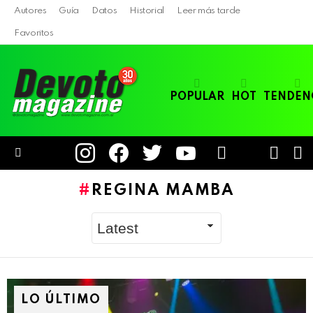
Autores
Guía
Datos
Historial
Leer más tarde
Favoritos
POPULAR
HOT
TENDEN
instagram
facebook
twitter
youtube
LOGIN
B
SWITC
SKIN
Menu
REGINA MAMBA
LO ÚLTIMO