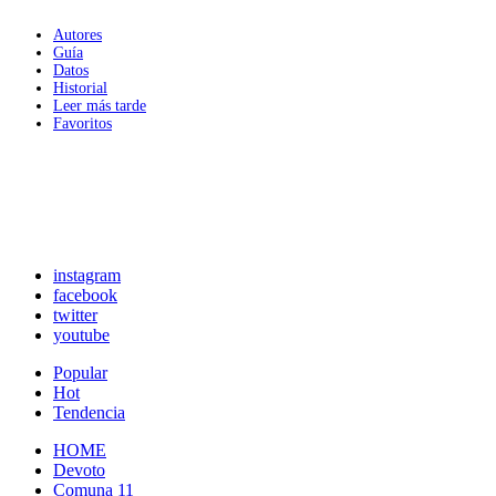
Autores
Guía
Datos
Historial
Leer más tarde
Favoritos
instagram
facebook
twitter
youtube
Popular
Hot
Tendencia
HOME
Devoto
Comuna 11