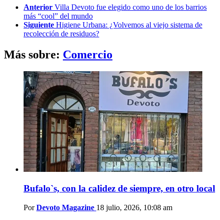
Anterior
Villa Devoto fue elegido como uno de los barrios
más “cool” del mundo
Siguiente
Higiene Urbana: ¿Volvemos al viejo sistema de
recolección de residuos?
Más sobre:
Comercio
Bufalo`s, con la calidez de siempre, en otro local
Por
Devoto Magazine
18 julio, 2026, 10:08 am