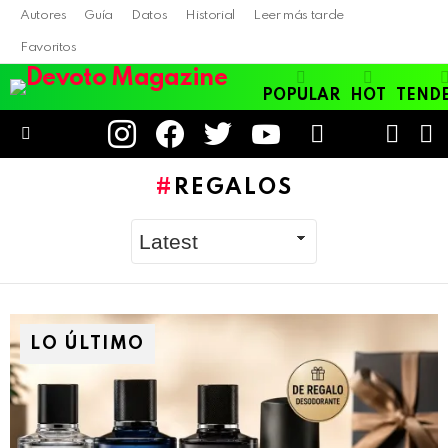
Autores
Guía
Datos
Historial
Leer más tarde
Favoritos
POPULAR
HOT
TEND
instagram
facebook
twitter
youtube
LOGIN
B
SWITC
SKIN
Menu
REGALOS
LO ÚLTIMO