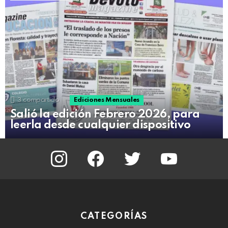
3
compartido
Ediciones Mensuales
Salió la edición Febrero 2026, para
leerla desde cualquier dispositivo
instagram
facebook
twitter
youtube
CATEGORÍAS