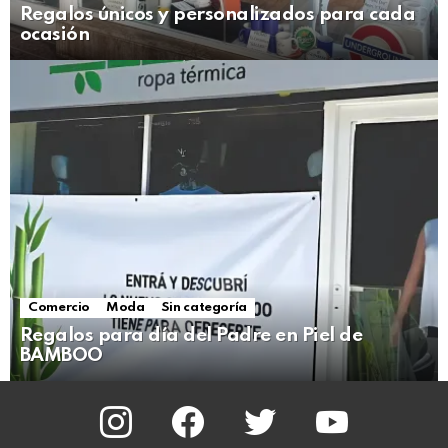
Regalos únicos y personalizados para cada
ocasión
Comercio
Moda
Sin categoría
Regalos para día del Padre en Piel de
BAMBOO
instagram
facebook
twitter
youtube