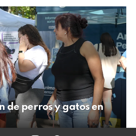
 de perros y gatos en
instagram
facebook
twitter
youtube