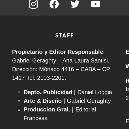
STAFF
Propietario y Editor Responsable
:
E
Gabriel Geraghty – Ana Laura Santisi.
Dirección: Mónaco 4416 – CABA – CP
1417
Tel. 2103-2201.
R
I
Depto. Publicidad |
Daniel Loggia
2
Arte & Diseño |
Gabriel Geraghty
Produccion Gral. |
Editorial
Francesa
E