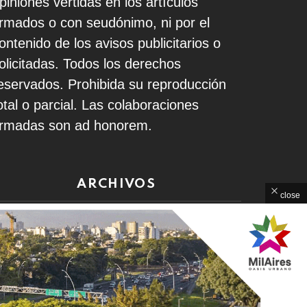
piniones vertidas en los artículos
irmados o con seudónimo, ni por el
ontenido de los avisos publicitarios o
olicitadas. Todos los derechos
eservados. Prohibida su reproducción
otal o parcial. Las colaboraciones
irmadas son ad honorem.
ARCHIVOS
close
rchivos
Home
Contacto
Política de Privacidad