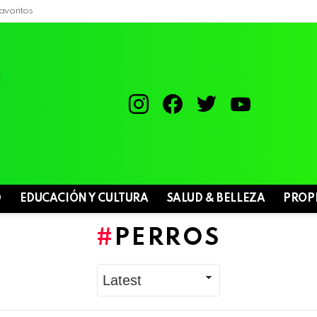
avoritos
instagram
facebook
twitter
youtube
D
EDUCACIÓN Y CULTURA
SALUD & BELLEZA
PROP
PERROS