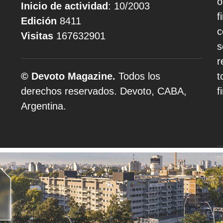
o
Inicio de actividad
: 10/2003
f
Edición
8411
c
Visitas
167632901
s
r
© Devoto Magazine.
Todos los
t
derechos reservados. Devoto, CABA,
f
Argentina.
A