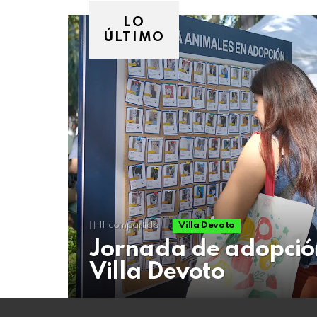
06
de
LO
agosto
ÚLTIMO
de
2026
11
compartido
Villa Devoto
Jornada de adopción
Villa Devoto