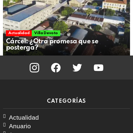
Actualidad
Villa Devoto
Cárcel: ¿Otra promesa que se
posterga?
instagram
facebook
twitter
youtube
CATEGORÍAS
Actualidad
Anuario