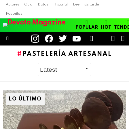
Autores
Guía
Datos
Historial
Leer más tarde
Favoritos
POPULAR
HOT
TEND
instagram
facebook
twitter
youtube
LOGIN
B
SWITC
SKIN
Menu
PASTELERÍA ARTESANAL
LO ÚLTIMO