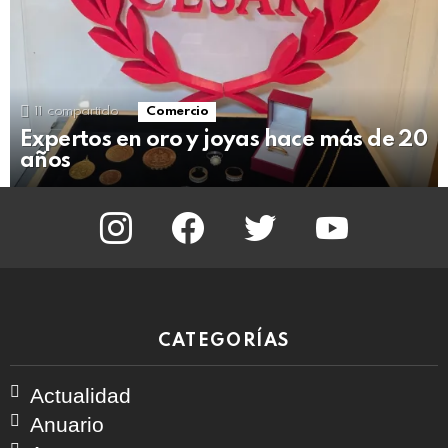
11
compartido
Comercio
Expertos en oro y joyas hace más de 20
años
instagram
facebook
twitter
youtube
CATEGORÍAS
Actualidad
Anuario