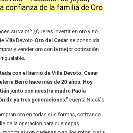
a confianza de la familia de Oro
es su valor? ¿Querés invertir en oro y no
 Villa Devoto,
Oro del Cesar
se consolida
prar y vender oro con la mejor cotización
inigualable.
tada con el barrio de Villa Devoto. Cesar
galería Beiró hace más de 20 años. Hoy
stián junto con nuestra madre Paola
ón de ya tres generaciones.”
cuenta Nicolás.
ompran oro en todas sus formas, cotizando
le de la operación para que sepas
importa si son cadenas o anillos rotos, o si a