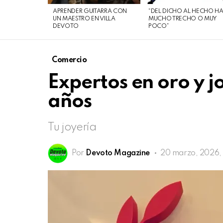
de
APRENDER GUITARRA CON
“DEL DICHO AL HECHO H
agosto
UN MAESTRO EN VILLA
MUCHO TRECHO O MUY
DEVOTO
POCO”
de
2026
Comercio
Expertos en oro y 
años
Tu joyería
Por
Devoto Magazine
20 marzo, 2026, 