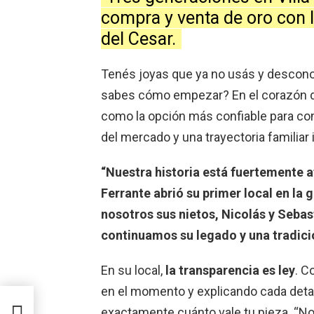
compra y venta de oro con l
del Cesar.
Tenés joyas que ya no usás y desconoc
sabes cómo empezar? En el corazón de
como la opción más confiable para com
del mercado y una trayectoria familiar 
“Nuestra historia está fuertemente a
Ferrante abrió su primer local en la 
nosotros sus nietos, Nicolás y Seba
continuamos su legado y una tradici
En su local,
la transparencia es ley
. C
en el momento y explicando cada detal
n
exactamente cuánto vale tu pieza. “No 