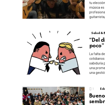
tu elección
música es 
profesiona
guitarrist
Salud & 
“Del d
poco”
La falta d
cotidianos
sabiduría 
una promes
una gestión
1
Edu
Buenos
sembr