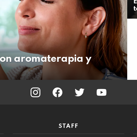
E
t
con aromaterapia y
instagram
facebook
twitter
youtube
STAFF