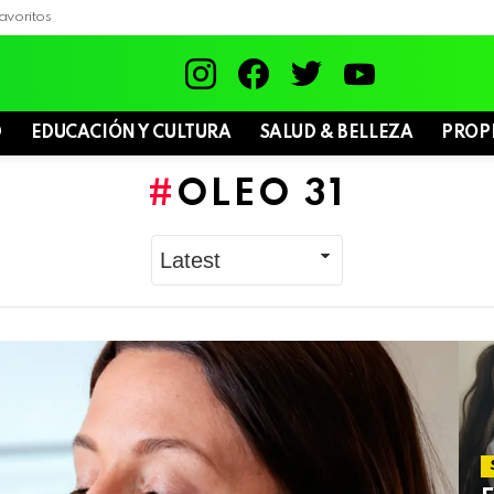
avoritos
instagram
facebook
twitter
youtube
D
EDUCACIÓN Y CULTURA
SALUD & BELLEZA
PROP
OLEO 31