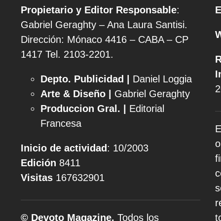
Propietario y Editor Responsable
:
E
Gabriel Geraghty – Ana Laura Santisi.
Dirección: Mónaco 4416 – CABA – CP
1417
Tel. 2103-2201.
R
I
Depto. Publicidad |
Daniel Loggia
2
Arte & Diseño |
Gabriel Geraghty
Produccion Gral. |
Editorial
Francesa
E
o
Inicio de actividad
: 10/2003
f
Edición
8411
c
Visitas
167632901
s
r
© Devoto Magazine.
Todos los
t