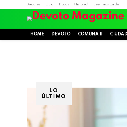
Autores
Guía
Datos
Historial
Leer más tarde
F
HOME
DEVOTO
COMUNA 11
CIUDA
LO
ÚLTIMO
Villa
Devoto,