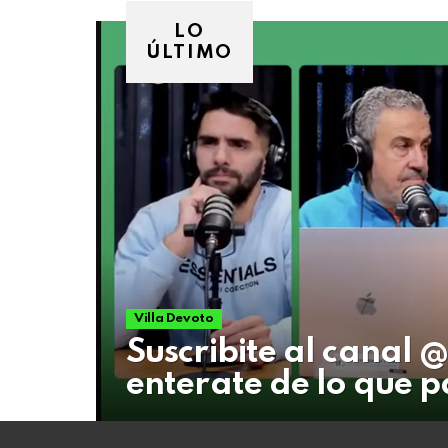
07
de
LO
agosto
ÚLTIMO
de
2026
Villa Devoto
Suscribite al canal
enterate de lo que p