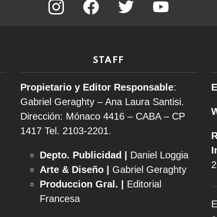
STAFF
Propietario y Editor Responsable
:
E
Gabriel Geraghty – Ana Laura Santisi.
Dirección: Mónaco 4416 – CABA – CP
1417
Tel. 2103-2201.
R
I
Depto. Publicidad |
Daniel Loggia
2
Arte & Diseño |
Gabriel Geraghty
Produccion Gral. |
Editorial
Francesa
E