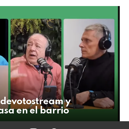
 @devotostream y
asa en el barrio
instagram
facebook
twitter
youtube