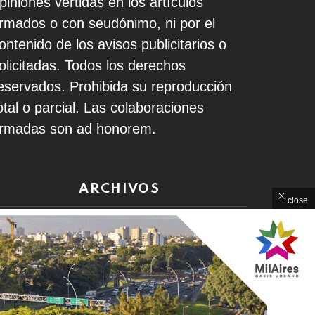
piniones vertidas en los artículos
irmados o con seudónimo, ni por el
ontenido de los avisos publicitarios o
olicitadas. Todos los derechos
eservados. Prohibida su reproducción
otal o parcial. Las colaboraciones
irmadas son ad honorem.
ARCHIVOS
close
rchivos
Home
Contacto
Política de Privacidad