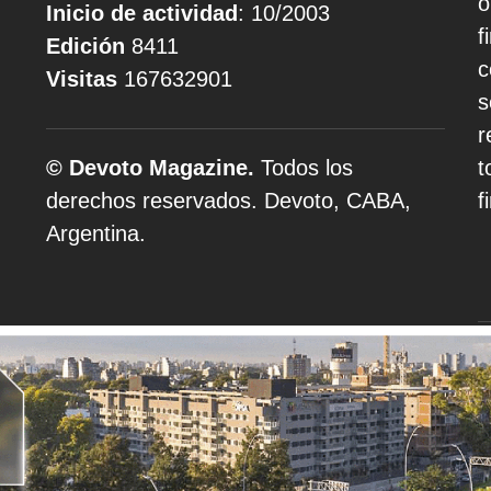
o
Inicio de actividad
: 10/2003
f
Edición
8411
c
Visitas
167632901
s
r
© Devoto Magazine.
Todos los
t
derechos reservados. Devoto, CABA,
f
Argentina.
A