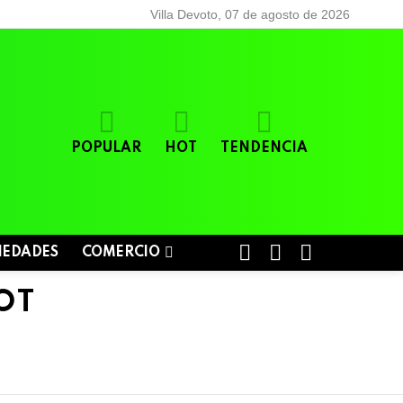
Villa Devoto, 07 de agosto de 2026
POPULAR
HOT
TENDENCIA
BUSCAR
LOGIN
SWITCH
IEDADES
COMERCIO
SKIN
OT