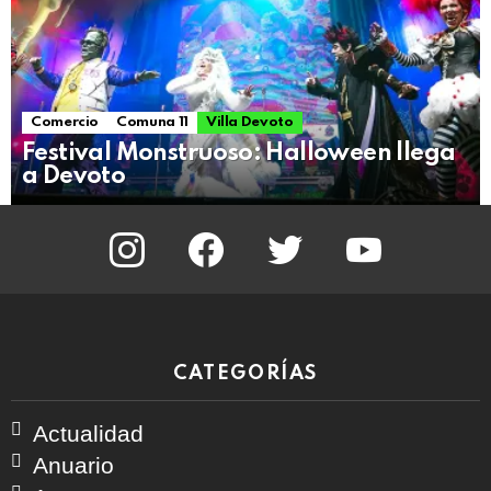
Comercio
Comuna 11
Villa Devoto
Festival Monstruoso: Halloween llega
a Devoto
instagram
facebook
twitter
youtube
CATEGORÍAS
Actualidad
Anuario