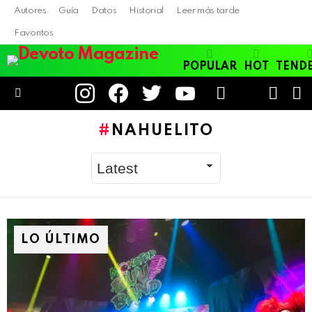
Autores
Guía
Datos
Historial
Leer más tarde
Favoritos
POPULAR
HOT
TEND
instagram
facebook
twitter
youtube
LOGIN
B
SWITC
SKIN
Menu
NAHUELITO
LO ÚLTIMO