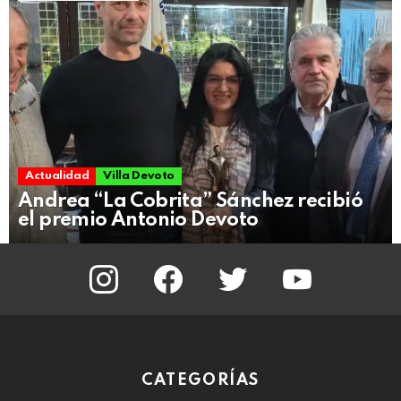
Actualidad
Villa Devoto
Andrea “La Cobrita” Sánchez recibió
el premio Antonio Devoto
instagram
facebook
twitter
youtube
CATEGORÍAS