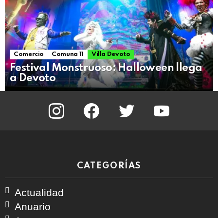
Comercio
Comuna 11
Villa Devoto
Festival Monstruoso: Halloween llega
a Devoto
instagram
facebook
twitter
youtube
CATEGORÍAS
Actualidad
Anuario