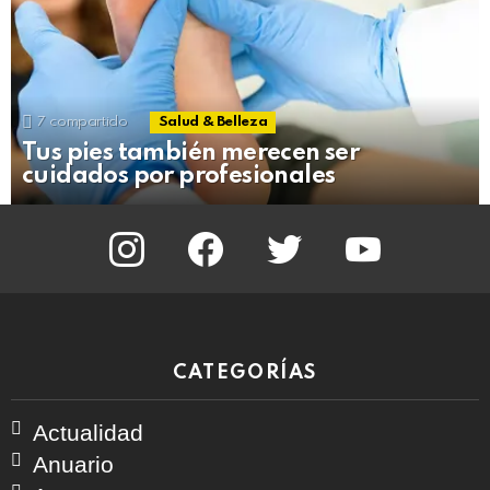
7
compartido
Salud & Belleza
Tus pies también merecen ser
cuidados por profesionales
instagram
facebook
twitter
youtube
CATEGORÍAS
Actualidad
Anuario