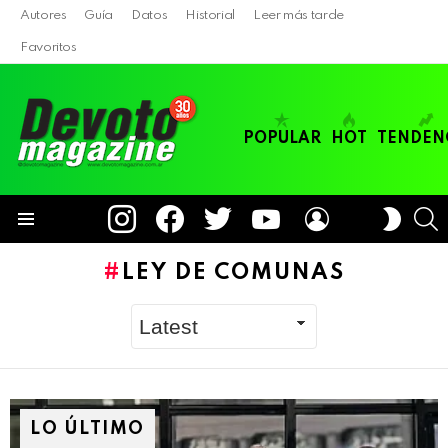
Autores
Guía
Datos
Historial
Leer más tarde
Favoritos
POPULAR
HOT
TENDEN
instagram
facebook
twitter
youtube
LOGIN
B
SWITC
SKIN
Menu
LEY DE COMUNAS
LO ÚLTIMO