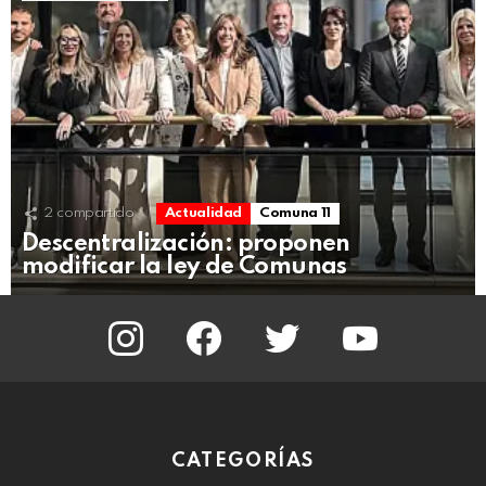
2
compartido
Actualidad
Comuna 11
Descentralización: proponen
modificar la ley de Comunas
instagram
facebook
twitter
youtube
CATEGORÍAS