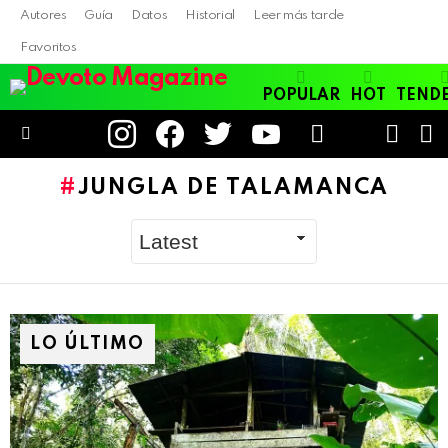
Autores
Guía
Datos
Historial
Leer más tarde
Favoritos
POPULAR
HOT
TEND
instagram
facebook
twitter
youtube
LOGIN
B
SWITC
SKIN
Menu
JUNGLA DE TALAMANCA
LO ÚLTIMO