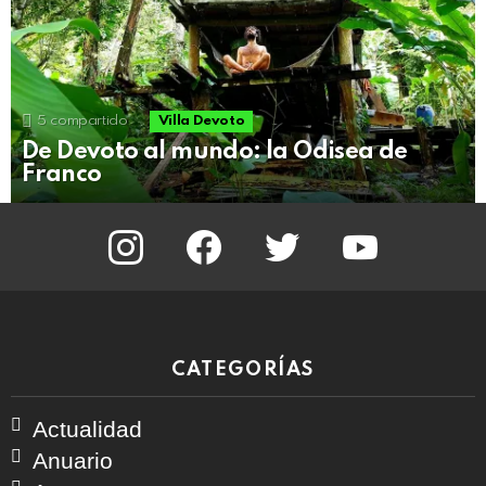
5
compartido
Villa Devoto
De Devoto al mundo: la Odisea de
Franco
instagram
facebook
twitter
youtube
CATEGORÍAS
Actualidad
Anuario