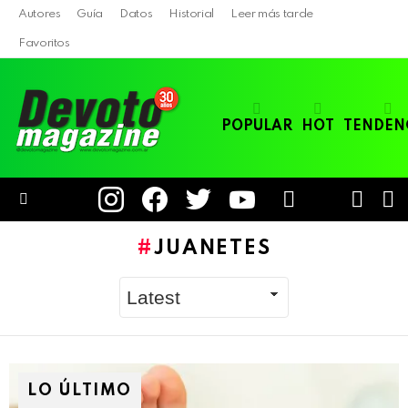
Autores
Guía
Datos
Historial
Leer más tarde
Favoritos
POPULAR
HOT
TENDEN
instagram
facebook
twitter
youtube
LOGIN
B
SWITC
SKIN
Menu
JUANETES
LO ÚLTIMO