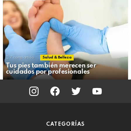
7
compartido
Salud & Belleza
Tus pies también merecen ser
cuidados por profesionales
instagram
facebook
twitter
youtube
CATEGORÍAS