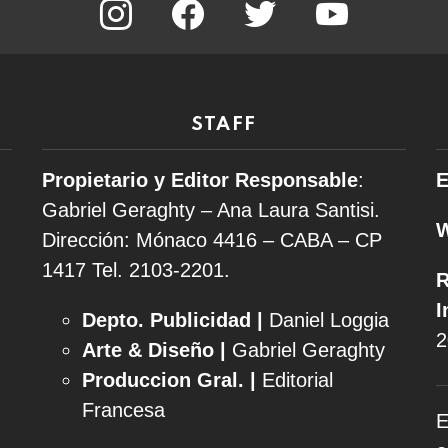
STAFF
Propietario y Editor Responsable
:
E
Gabriel Geraghty – Ana Laura Santisi.
Dirección: Mónaco 4416 – CABA – CP
1417
Tel. 2103-2201.
R
I
Depto. Publicidad |
Daniel Loggia
2
Arte & Diseño |
Gabriel Geraghty
Produccion Gral. |
Editorial
Francesa
E