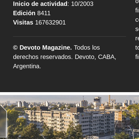
o
Inicio de actividad
: 10/2003
f
Edición
8411
c
Visitas
167632901
s
r
© Devoto Magazine.
Todos los
t
derechos reservados. Devoto, CABA,
f
Argentina.
A