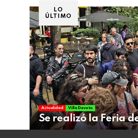
08
de
LO
agosto
ÚLTIMO
de
2026
Actualidad
Villa Devoto
Se realizó la Feria d