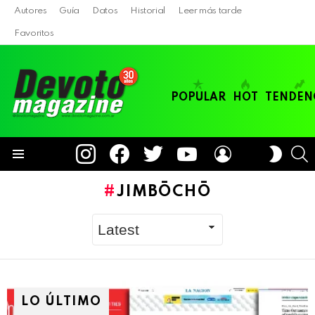
Autores
Guía
Datos
Historial
Leer más tarde
Favoritos
POPULAR
HOT
TENDEN
instagram
facebook
twitter
youtube
LOGIN
B
SWITC
SKIN
Menu
JIMBŌCHŌ
LO ÚLTIMO