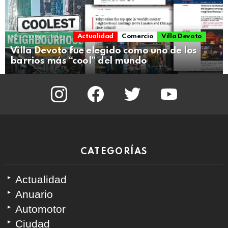
2
compartido
Actualidad
Comercio
Villa Devoto
Villa Devoto fue elegido como uno de los
barrios más “cool” del mundo
instagram
facebook
twitter
youtube
CATEGORÍAS
Actualidad
Anuario
Automotor
Ciudad