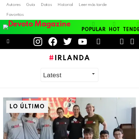
Autores
Guía
Datos
Historial
Leer más tarde
Favoritos
POPULAR
HOT
TEND
instagram
facebook
twitter
youtube
LOGIN
B
SWITC
SKIN
Menu
IRLANDA
LO ÚLTIMO