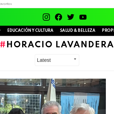
avoritos
instagram
facebook
twitter
youtube
D
EDUCACIÓN Y CULTURA
SALUD & BELLEZA
PROP
HORACIO LAVANDER