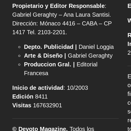
Propietario y Editor Responsable
:
E
Gabriel Geraghty – Ana Laura Santisi.
Dirección: Mónaco 4416 – CABA – CP
1417
Tel. 2103-2201.
R
I
Depto. Publicidad |
Daniel Loggia
2
Arte & Diseño |
Gabriel Geraghty
Produccion Gral. |
Editorial
Francesa
E
o
Inicio de actividad
: 10/2003
f
Edición
8411
c
Visitas
167632901
s
r
© Devoto Magazine.
Todos los
t