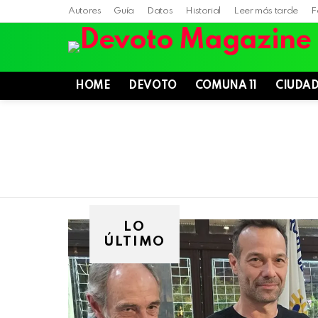
Autores
Guía
Datos
Historial
Leer más tarde
F
HOME
DEVOTO
COMUNA 11
CIUDA
LO
ÚLTIMO
Villa
Devoto,