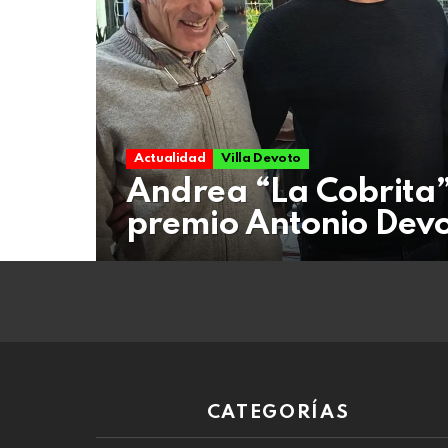
06
de
agosto
de
2026
Actualidad
Villa Devoto
Andrea “La Cobrita” 
premio Antonio Dev
CATEGORÍAS