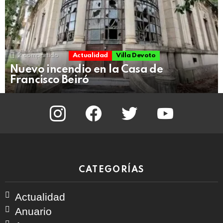
2
compartido
Actualidad
Villa Devoto
Nuevo incendio en la Casa de
Francisco Beiró
instagram
facebook
twitter
youtube
CATEGORÍAS
Actualidad
Anuario