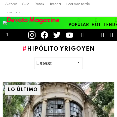
Autores
Guía
Datos
Historial
Leer más tarde
Favoritos
POPULAR
HOT
TEND
instagram
facebook
twitter
youtube
LOGIN
B
SWITC
SKIN
Menu
HIPÓLITO YRIGOYEN
LO ÚLTIMO