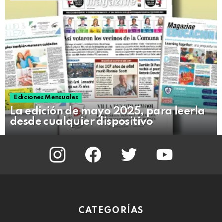
Ediciones Mensuales
La edición de mayo 2025, para leerla
desde cualquier dispositivo
instagram
facebook
twitter
youtube
CATEGORÍAS