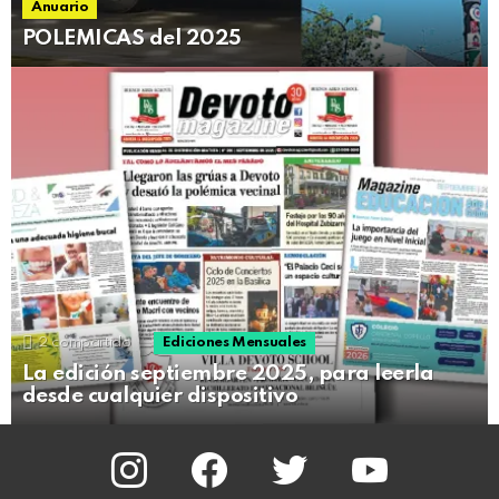
Anuario
POLEMICAS del 2025
2
compartido
Ediciones Mensuales
La edición septiembre 2025, para leerla
desde cualquier dispositivo
instagram
facebook
twitter
youtube