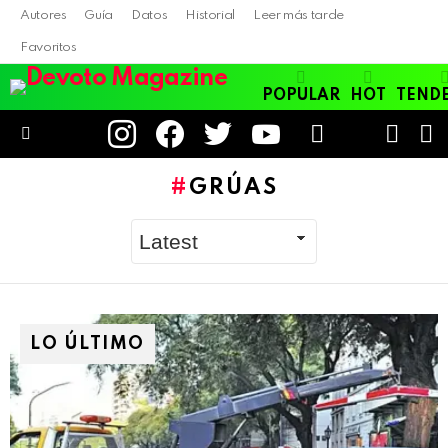
Autores
Guía
Datos
Historial
Leer más tarde
Favoritos
POPULAR
HOT
TEND
instagram
facebook
twitter
youtube
LOGIN
B
SWITC
SKIN
Menu
GRÚAS
LO ÚLTIMO