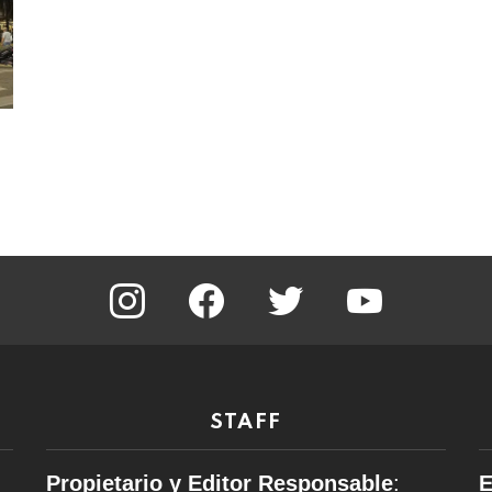
instagram
facebook
twitter
youtube
STAFF
Propietario y Editor Responsable
:
E