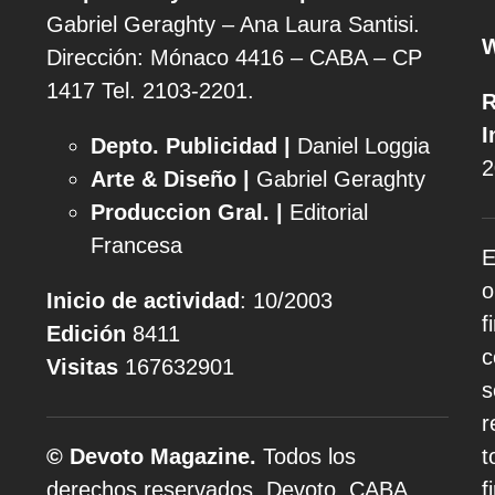
Gabriel Geraghty – Ana Laura Santisi.
Dirección: Mónaco 4416 – CABA – CP
1417
Tel. 2103-2201.
R
I
Depto. Publicidad |
Daniel Loggia
2
Arte & Diseño |
Gabriel Geraghty
Produccion Gral. |
Editorial
Francesa
E
o
Inicio de actividad
: 10/2003
f
Edición
8411
c
Visitas
167632901
s
r
© Devoto Magazine.
Todos los
t
derechos reservados. Devoto, CABA,
f