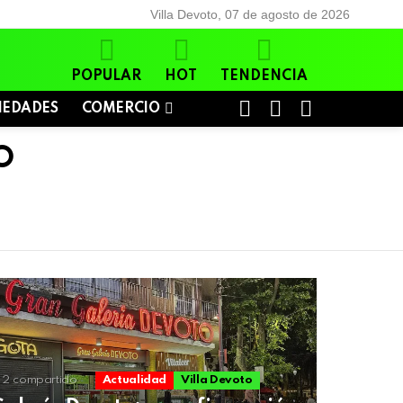
Villa Devoto, 07 de agosto de 2026
POPULAR
HOT
TENDENCIA
BUSCAR
LOGIN
SWITCH
IEDADES
COMERCIO
SKIN
O
2
compartido
Actualidad
Villa Devoto