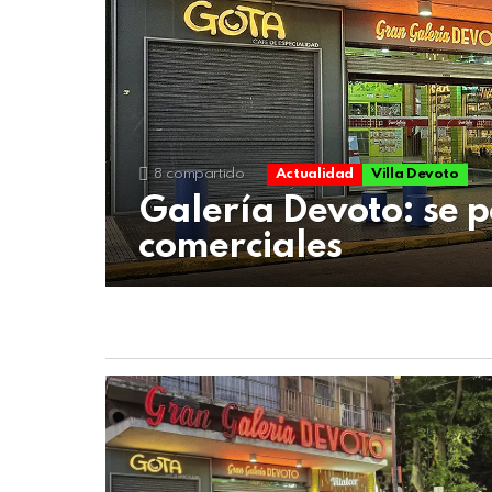
07
de
agosto
de
2026
8
compartido
Actualidad
Villa Devoto
Galería Devoto: se p
comerciales