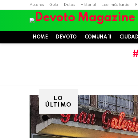
Autores
Guía
Datos
Historial
Leer más tarde
F
HOME
DEVOTO
COMUNA 11
CIUDA
LO
ÚLTIMO
Villa
Devoto,