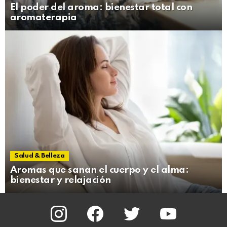
El poder del aroma: bienestar total con
aromaterapia
Salud & Belleza
Aromas que sanan el cuerpo y el alma:
bienestar y relajación
instagram
facebook
twitter
youtube