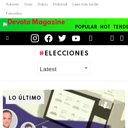
Autores
Guía
Datos
Historial
Leer más tarde
Favoritos
POPULAR
HOT
TEND
instagram
facebook
twitter
youtube
LOGIN
B
SWITC
SKIN
Menu
ELECCIONES
LO ÚLTIMO