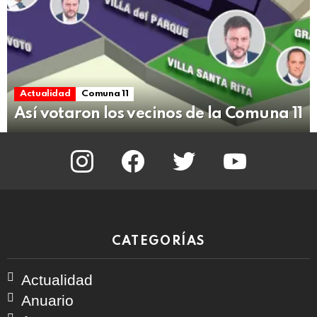
Actualidad
Comuna 11
Así votaron los vecinos de la Comuna 11
instagram
facebook
twitter
youtube
CATEGORÍAS
Actualidad
Anuario