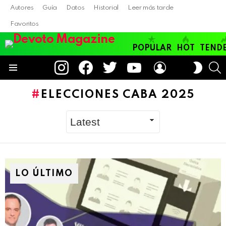
Autores
Guía
Datos
Historial
Leer más tarde
Favoritos
POPULAR
HOT
TEND
instagram
facebook
twitter
youtube
LOGIN
B
SWITC
SKIN
Menu
ELECCIONES CABA 2025
LO ÚLTIMO