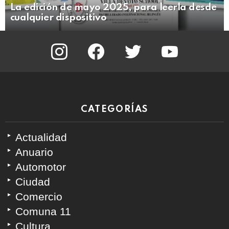
La edición de mayo 2025, para leerla desde
cualquier dispositivo
instagram
facebook
twitter
youtube
CATEGORÍAS
Actualidad
Anuario
Automotor
Ciudad
Comercio
Comuna 11
Cultura